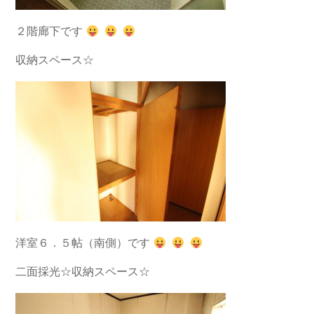
２階廊下です
収納スペース☆
洋室６．５帖（南側）です
二面採光☆収納スペース☆