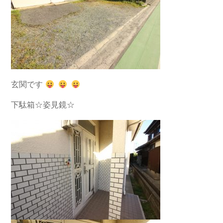
玄関です
下駄箱☆姿見鏡☆