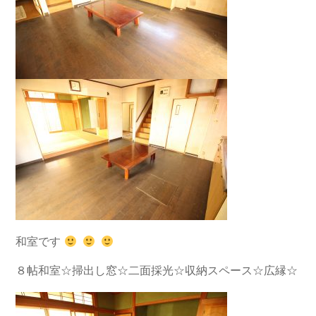
和室です
８帖和室☆掃出し窓☆二面採光☆収納スペース☆広縁☆