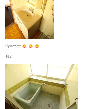
浴室です
窓☆