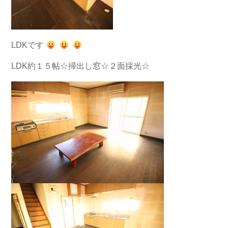
LDKです
LDK約１５帖☆掃出し窓☆２面採光☆